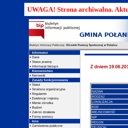
UWAGA! Strona archiwalna. Aktu
Biuletyn Informacji Publicznej
Ośrodek Pomocy Społecznej w Połańcu
Informator
Dane
Status prawny
Z dniem 19.06.20
Informacje bieżące
Kierownictwo
Kierownik
Zasady funkcjonowania
Statut
Struktura organizacyjna
NAZWA
Regulamin
RODZAJ
Ewidencje i rejestry
LOKALIZACJA
Mienie ośrodka
KOD
Budżet
Zakres działania
MIEJSCOWOŚĆ
Formy pomocy
NIP
Inne
REGON
Zamówienia publiczne
TELEFON