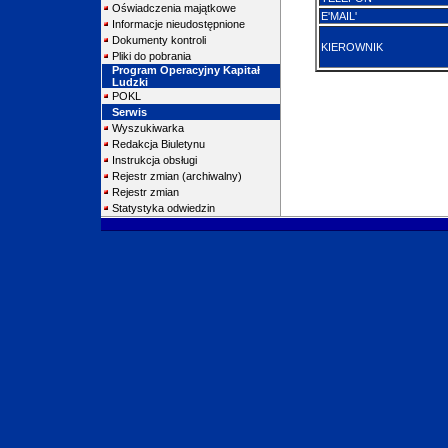
Oświadczenia majątkowe
E'MAIL'
Informacje nieudostępnione
Dokumenty kontroli
KIEROWNIK
Pliki do pobrania
Program Operacyjny Kapitał
Ludzki
POKL
Serwis
Wyszukiwarka
Redakcja Biuletynu
Instrukcja obsługi
Rejestr zmian (archiwalny)
Rejestr zmian
Statystyka odwiedzin